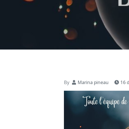
By
Marina pineau
16 