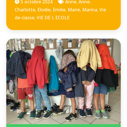
5 octobre 2024
Anne
,
Anne-
Charlotte
,
Elodie
,
Emilie
,
Marie
,
Marina
,
Vie
de classe
,
VIE DE L ECOLE