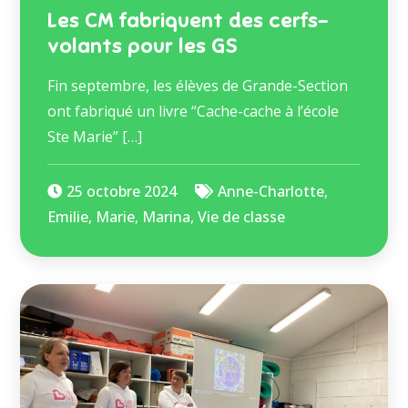
Les CM fabriquent des cerfs-
volants pour les GS
Fin septembre, les élèves de Grande-Section
ont fabriqué un livre “Cache-cache à l’école
Ste Marie” […]
25 octobre 2024
Anne-Charlotte
,
Emilie
,
Marie
,
Marina
,
Vie de classe