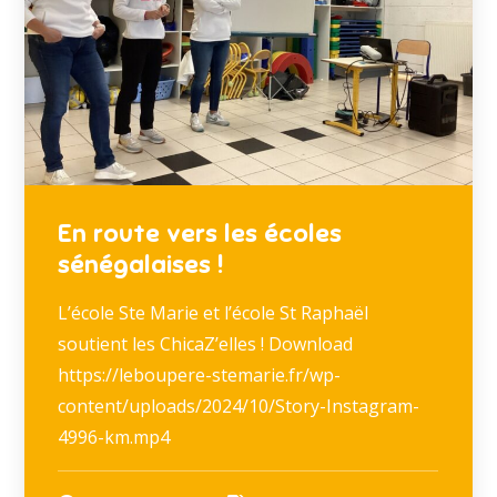
En route vers les écoles
sénégalaises !
L’école Ste Marie et l’école St Raphaël
soutient les ChicaZ’elles ! Download
https://leboupere-stemarie.fr/wp-
content/uploads/2024/10/Story-Instagram-
4996-km.mp4