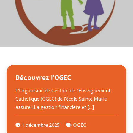
Découvrez l’OGEC
L’Organisme de Gestion de l’Enseignement
Catholique (OGEC) de l’école Sainte Marie
assure : La gestion financière et […]
1 décembre 2025
OGEC