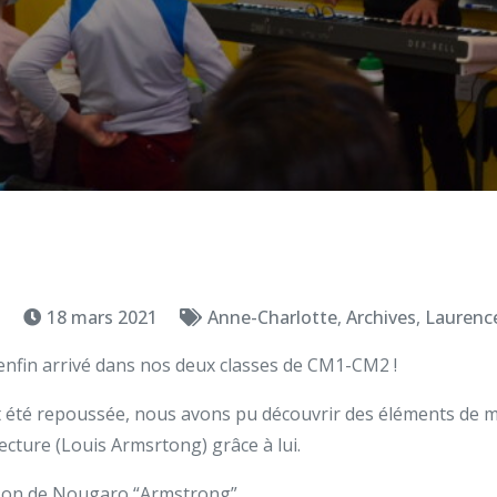
5
18 mars 2021
Anne-Charlotte
,
Archives
,
Laurenc
enfin arrivé dans nos deux classes de CM1-CM2 !
ait été repoussée, nous avons pu découvrir des éléments de mu
lecture (Louis Armsrtong) grâce à lui.
nson de Nougaro “Armstrong”.