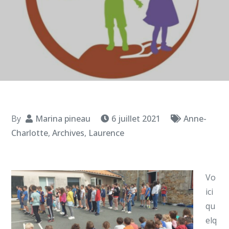
By
Marina pineau
6 juillet 2021
Anne-
Charlotte
,
Archives
,
Laurence
Vo
ici
qu
elq