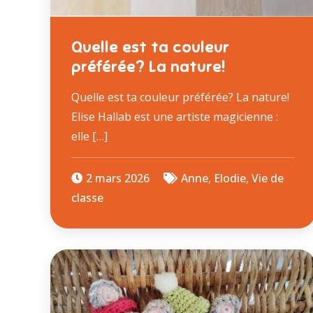
Quelle est ta couleur
préférée? La nature!
Quelle est ta couleur préférée? La nature!
Elise Hallab est une artiste magicienne :
elle […]
2 mars 2026
Anne
,
Elodie
,
Vie de
classe