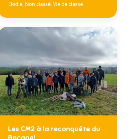
Elodie
,
Non classé
,
Vie de classe
Les CM2 à la reconquête du
Bocage!