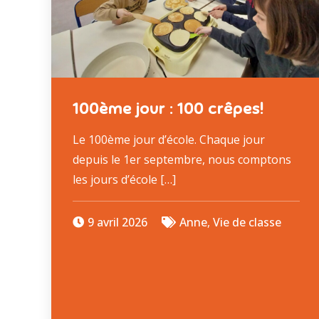
100ème jour : 100 crêpes!
Le 100ème jour d’école. Chaque jour
depuis le 1er septembre, nous comptons
les jours d’école […]
9 avril 2026
Anne
,
Vie de classe