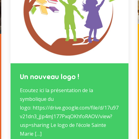
Un nouveau logo !
Ecoutez ici la présentation de la
symbolique du
logo: https://drive.google.com/file/d/17u97
v21dn3_jJp4mJ177PxqOKhfoRAOV/view?
usp=sharing Le logo de l’école Sainte
Marie […]