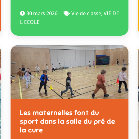
30 mars 2026
Vie de classe
,
VIE DE
L ECOLE
Les maternelles font du
sport dans la salle du pré de
la cure