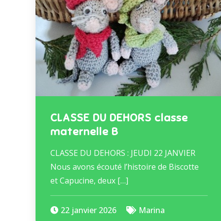
CLASSE DU DEHORS classe
maternelle B
CLASSE DU DEHORS : JEUDI 22 JANVIER
Nous avons écouté l’histoire de Biscotte
et Capucine, deux […]
22 janvier 2026
Marina