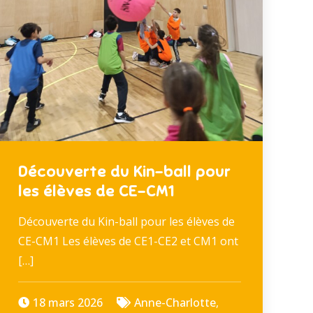
Découverte du Kin-ball pour
les élèves de CE-CM1
Découverte du Kin-ball pour les élèves de
CE-CM1 Les élèves de CE1-CE2 et CM1 ont
[…]
18 mars 2026
Anne-Charlotte
,