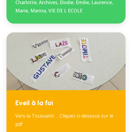
Charlotte
,
Archives
,
Elodie
,
Emilie
,
Laurence
,
Marie
,
Marina
,
VIE DE L ECOLE
Eveil à la foi
Vers la Toussaint … Cliquez ci-dessous sur le
pdf