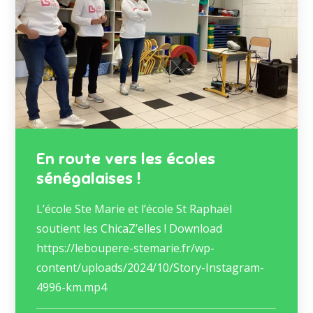
En route vers les écoles
sénégalaises !
L’école Ste Marie et l’école St Raphaël
soutient les ChicaZ’elles ! Download
https://leboupere-stemarie.fr/wp-
content/uploads/2024/10/Story-Instagram-
4996-km.mp4