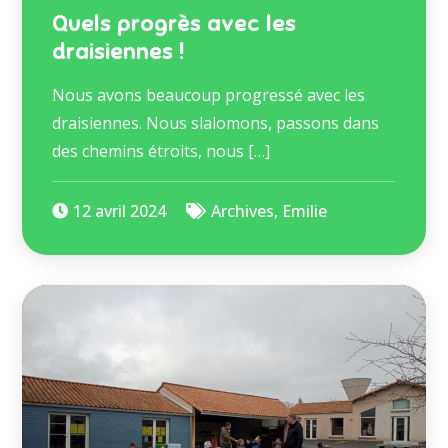
Quels progrès avec les
draisiennes !
Nous avons beaucoup progressé avec les
draisiennes. Nous slalomons, passons dans
des chemins étroits, nous […]
12 avril 2024
Archives
,
Emilie