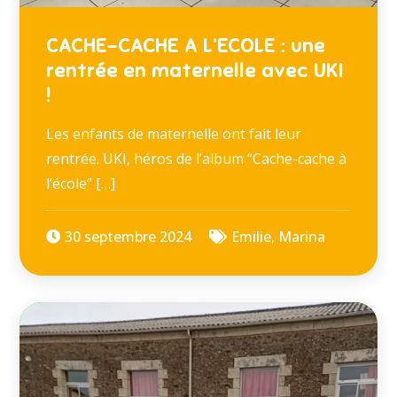
CACHE-CACHE A L’ECOLE : une
rentrée en maternelle avec UKI
!
Les enfants de maternelle ont fait leur
rentrée. UKI, héros de l’album “Cache-cache à
l’école” […]
30 septembre 2024
Emilie
,
Marina