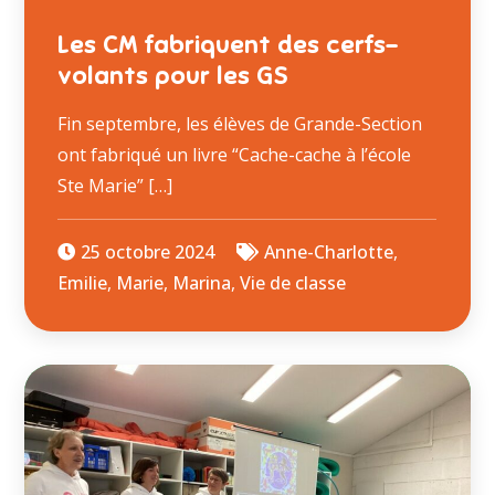
Les CM fabriquent des cerfs-
volants pour les GS
Fin septembre, les élèves de Grande-Section
ont fabriqué un livre “Cache-cache à l’école
Ste Marie” […]
25 octobre 2024
Anne-Charlotte
,
Emilie
,
Marie
,
Marina
,
Vie de classe